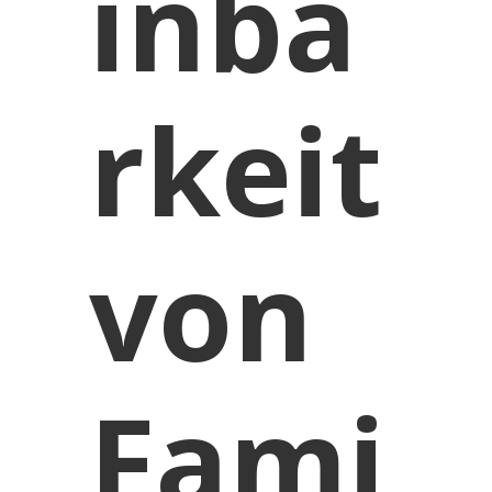
inba
rkeit
von
Fami