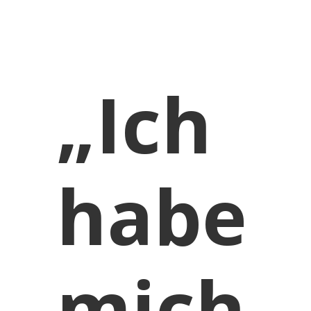
„Ich
habe
mich