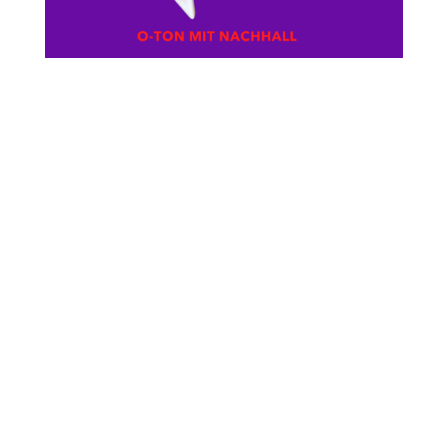
Vereinbarkeit
by
Susan J. Moldenhauer
|
17.01.26
|
O-Töne
LER
NE