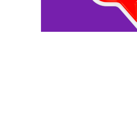
Ich kenne meinen Wert…
by
Susan J. Moldenhauer
|
17.01.26
|
O-Töne
L