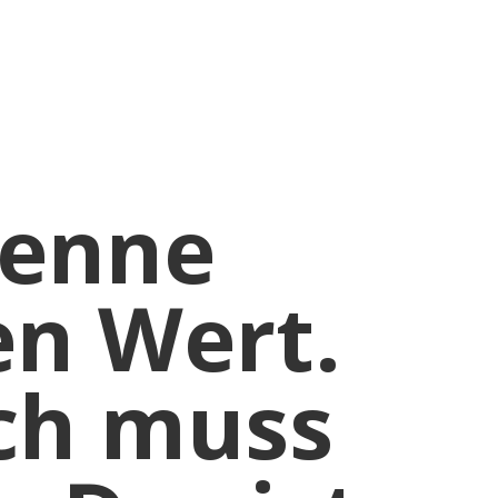
NNEN.
kenne
n Wert.
ch muss