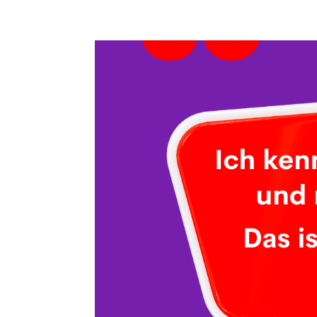
ahoi@susanjmoldenhauer.de