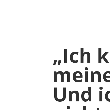
KE
„Ich 
meine
Und i