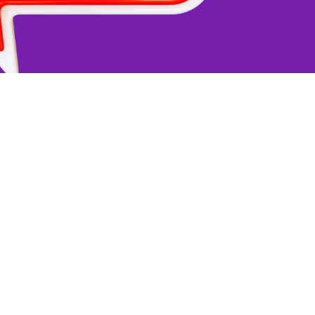
ERNE
MICH