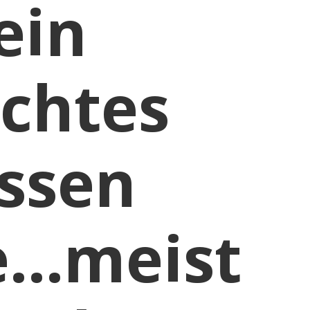
ein
echtes
ssen
e…meist