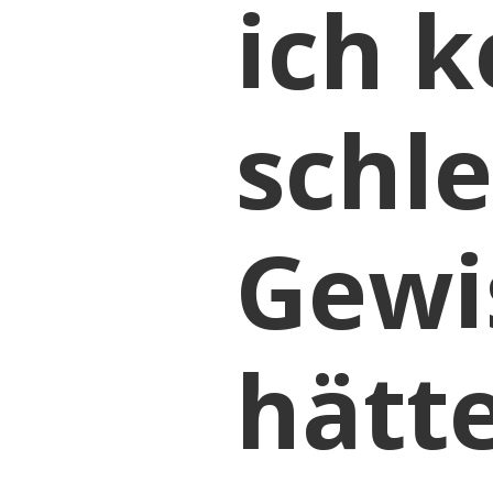
ich k
schl
Gewi
hätt