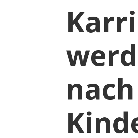
Karr
werde
nach
Kind