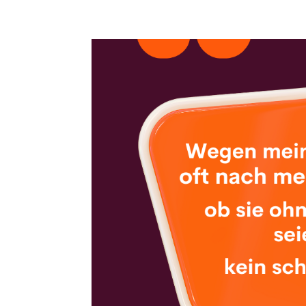
ahoi@susanjmoldenhauer.de