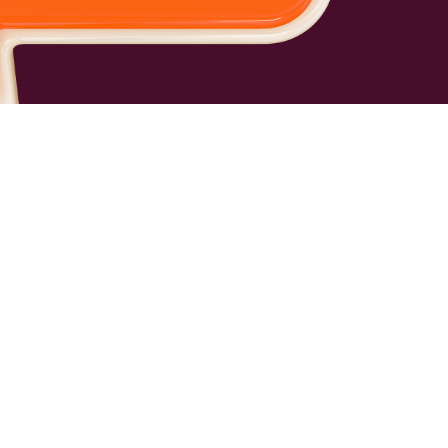
ERNE
MICH