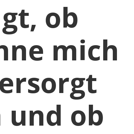
gt, ob
ohne mich
ersorgt
n und ob