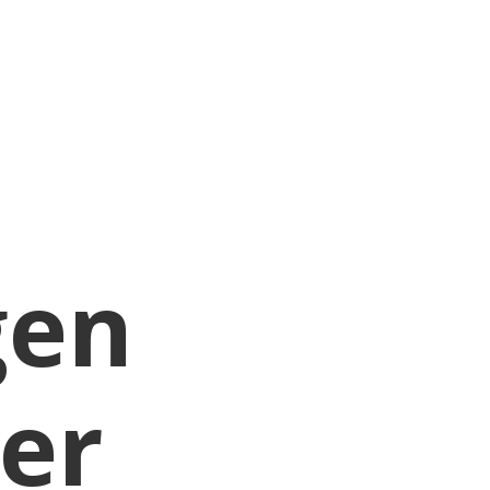
NNEN.
gen
er