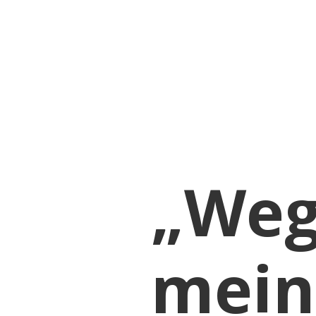
KE
„We
mein