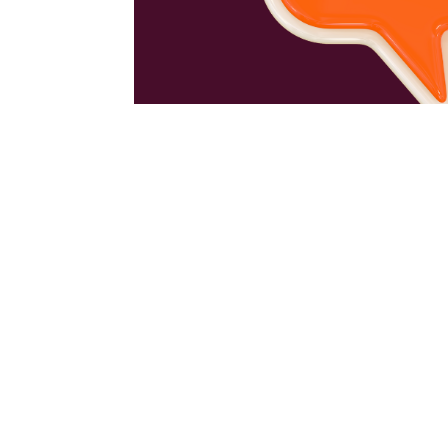
Karriere mit Kindern?
by
Susan J. Moldenhauer
|
17.01.26
|
O-Töne
L