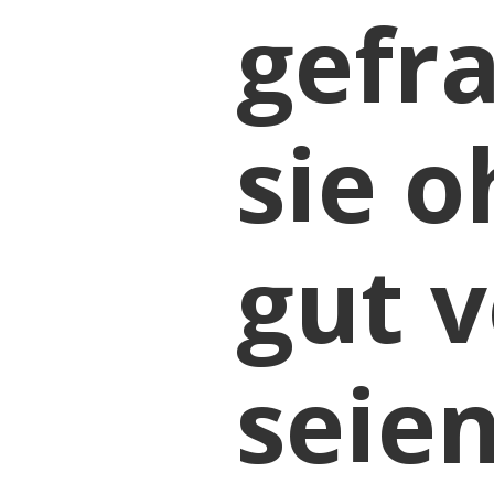
gefra
sie 
gut v
seie