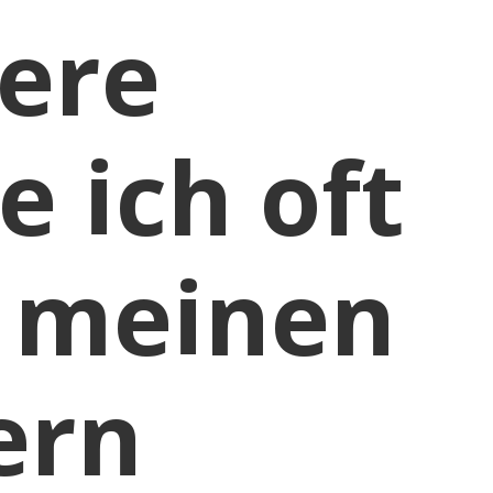
iere
 ich oft
 meinen
ern