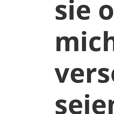
sie 
mich
vers
seie