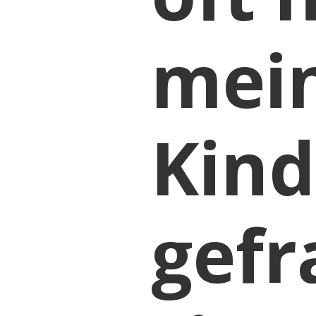
mei
Kind
gefr