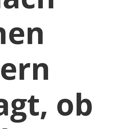
nen
ern
agt, ob