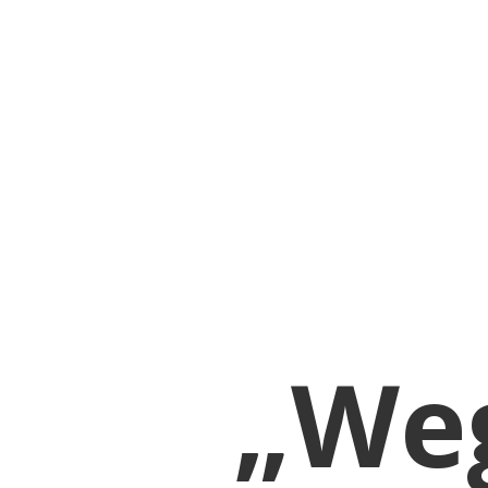
M
KE
„We