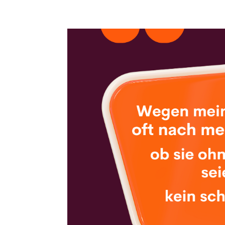
ahoi@susanjmoldenhauer.de