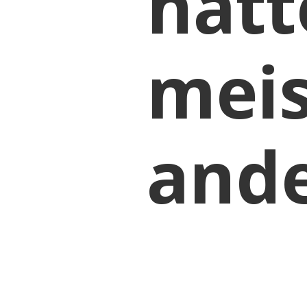
hät
meis
and
Frau