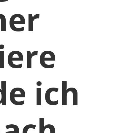
ner
iere
e ich
nach