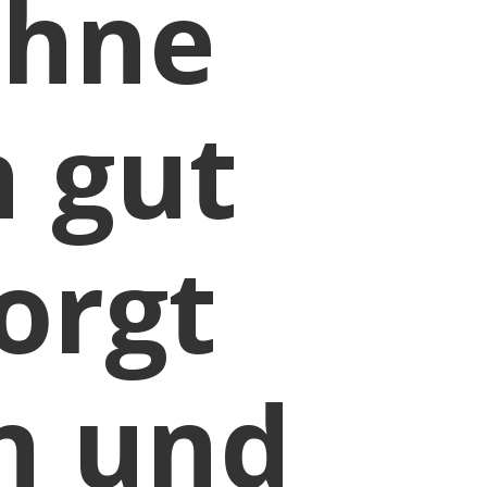
ohne
 gut
orgt
n und