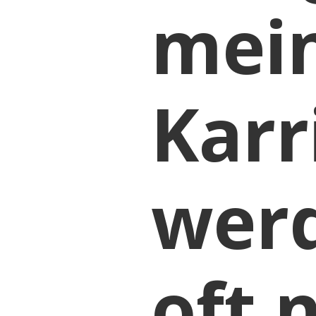
mei
Karr
werd
oft 