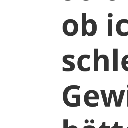
ob i
schl
Gew