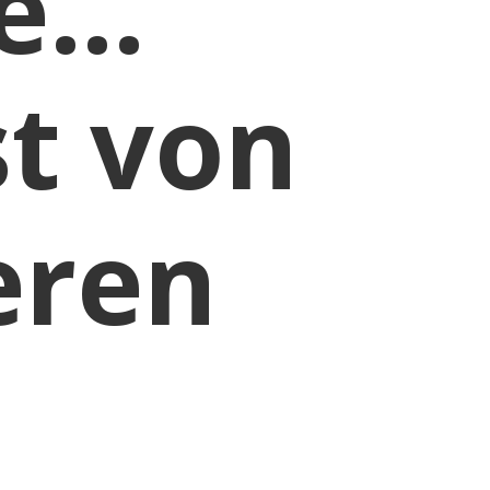
te…
t von
eren
en.“