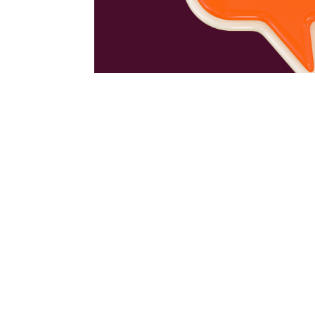
Karriere mit Kindern?
by
Susan J. Moldenhauer
|
17.01.26
|
O-Töne
L