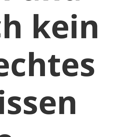
ch kein
echtes
issen