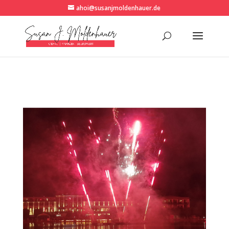
ahoi@susanjmoldenhauer.de