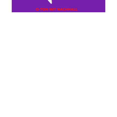
Ich kenne meinen Wert…
by
Susan J. Moldenhauer
|
17.01.26
|
O-Töne
LER