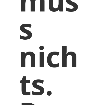
mus
s
nich
ts.